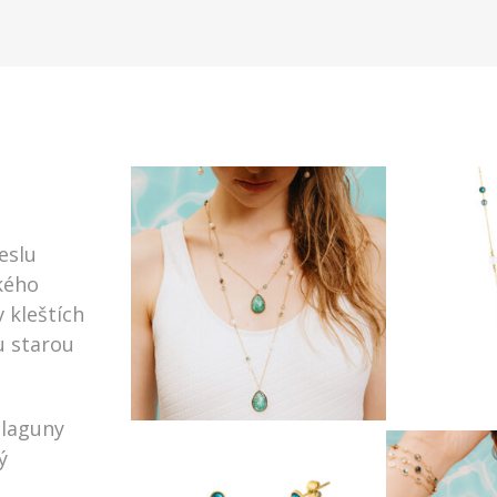
eslu
kého
v kleštích
u starou
 laguny
ý