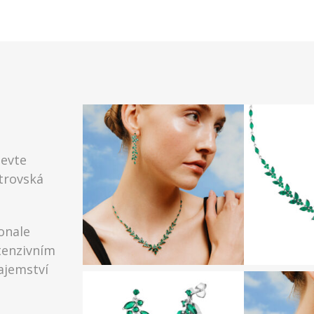
jevte
strovská
onale
tenzivním
ajemství