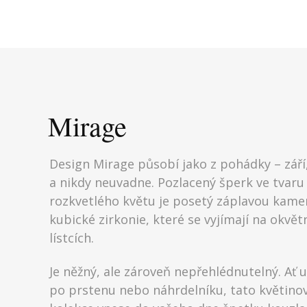
Mirage
Design Mirage působí jako z pohádky – září,
a nikdy neuvadne. Pozlacený šperk ve tvaru
rozkvetlého květu je posetý záplavou kam
kubické zirkonie, které se vyjímají na okvět
lístcích.
Je něžný, ale zároveň nepřehlédnutelný. Ať 
po prstenu nebo náhrdelníku, tato květino