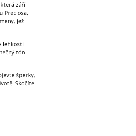
která září
lu Preciosa,
meny, jež
v lehkosti
unečný tón
jevte šperky,
votě. Skočíte
?