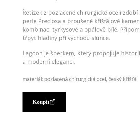
Řetízek z pozlacené chirurgické oceli zdobí
perle Preciosa a broušené křišťálové kamen
kombinaci tyrkysové a opálově bílé. Připom
třpyt hladiny při východu slunce.
Lagoon je šperkem, který propojuje histori
a moderní eleganci.
materiál: pozlacená chirurgická ocel, český křišťál
Koupit