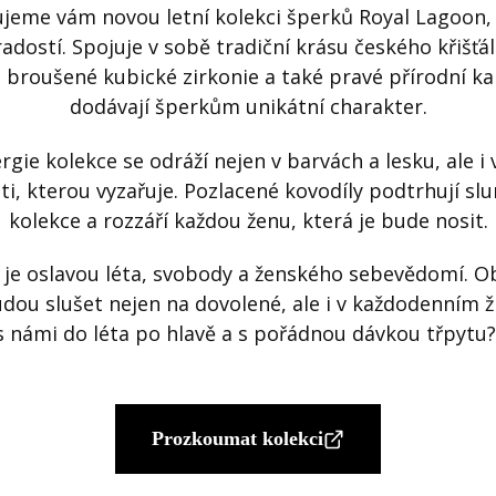
jeme vám novou letní kolekci šperků Royal Lagoon, 
radostí. Spojuje v sobě tradiční krásu českého křišťá
 broušené kubické zirkonie a také pravé přírodní ka
dodávají šperkům unikátní charakter.
rgie kolekce se odráží nejen v barvách a lesku, ale i 
ti, kterou vyzařuje. Pozlacené kovodíly podtrhují sl
kolekce a rozzáří každou ženu, která je bude nosit.
 je oslavou léta, svobody a ženského sebevědomí. Ob
dou slušet nejen na dovolené, ale i v každodenním ži
s námi do léta po hlavě a s pořádnou dávkou třpytu
Prozkoumat kolekci