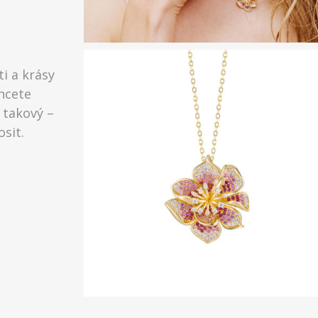
i a krásy
chcete
 takový –
sit.