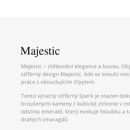
Majestic
Majestic – ztělesnění elegance a luxusu. Ob
stříbrný design Majestic, kde se snoubí mi
práce s okouzlujícím třpytem.
Tento výrazný stříbrný šperk je osazen dok
broušenými kameny z kubické zirkonie v in
odstínu emerald, který evokuje hloubku a t
drahých smaragdů.