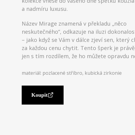
kolekce vnese do vašeho dne špetku kouzla
a nadmíru luxusu.
Název Mirage znamená v překladu „něco
neskutečného“, odkazuje na iluzi dokonalost
– jako když se Vám v dálce zjeví sen, který 
za každou cenu chytit. Tento šperk je právě
jen s tím rozdílem, že ho můžete opravdu no
materiál: pozlacené stříbro, kubická zirkonie
Koupit