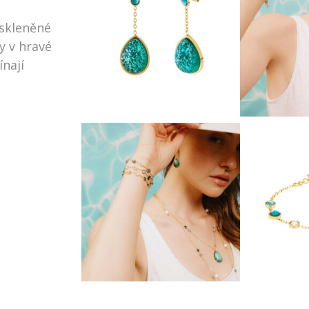
 skleněné
y v hravé
ínají
i