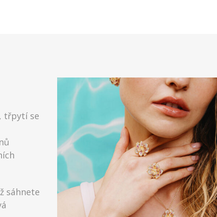
 třpytí se
enů
ních
už sáhnete
vá